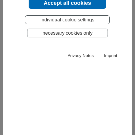
Accept all cookies
Beschreibung
individual cookie settings
Eine exzellent durchdachte
necessary cookies only
Verkaufsverpackung, gefertigt aus
nachhaltig produzierter Wellpappe,
welche in unterschiedlichen Varianten
Privacy Notes
Imprint
bedruckbar ist. Ihre offene Konstruktion
und die damit verbundene Faltabfolge
setzt das Produkt für den Konsumenten
perfekt in Szene und bietet dabei ein
Maximum an
Kommunikationsmöglichkeiten, ohne
dabei ihre wesentlichen Schutzfunktionen,
während eines Transportes zu verlieren.
Jurybegründung