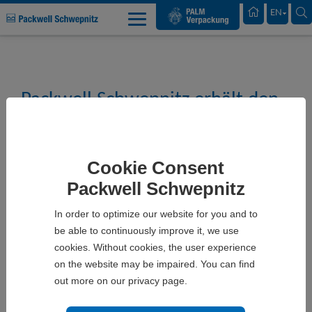
Palm Packaging
EN
Packwell Schwepnitz EN
Products
Produkt-Auszeichnung
Packwell Schwepnitz erhält den
Award „Winner 2024“ in der
Kategorie „Excellent
Cookie Consent
Communications Design
Packwell Schwepnitz
Packaging“.
In order to optimize our website for you and to
be able to continuously improve it, we use
cookies. Without cookies, the user experience
on the website may be impaired. You can find
out more on our privacy page.