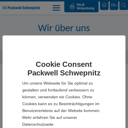
Palm Verpackung
DE
Wir über uns
Packwell Schwepnitz
Unternehmen
Packwell Schwepnitz
Cookie Consent
Packwell Schwepnitz
Um unsere Webseite für Sie optimal zu
Seit 1994 werden im sächsischen
gestalten und fortlaufend verbessern zu
Schwepnitz nahe Dresden hochwertige
können, verwenden wir Cookies. Ohne
Verpackungen hergestellt. In die
Cookies kann es zu Beeinträchtigungen im
Kompetenz unserer MitarbeiterInnen, in
Benutzererlebnis auf der Website kommen.
Mehr erfahren Sie auf unserer
Maschinen und in die Infrastruktur des
Datenschutzseite.
Werkes wird stetig investiert. Packwell