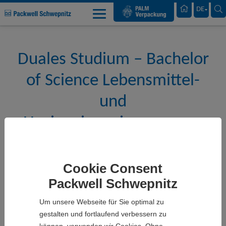
Palm Verpackung
DE
Packwell Schwepnitz
Ausbildung & Karriere
Duales Studium – Bachelor
of Science Lebensmittel-
und
Hygieneingenieurwesen -
Lebensmittelqualität und -
sicherheit, Schwepnitz
Cookie Consent
Packwell Schwepnitz
Unser Profil
Um unsere Webseite für Sie optimal zu
gestalten und fortlaufend verbessern zu
Die Packwell Schwepnitz ist ein erfolgreiches